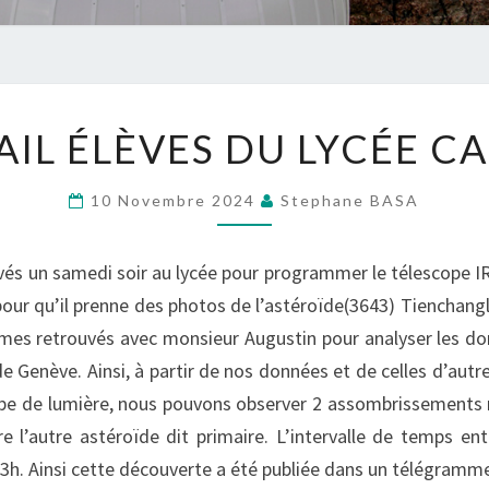
TRAVAIL
AIL ÉLÈVES DU LYCÉE C
ÉLÈVES
DU
10 Novembre 2024
Stephane BASA
LYCÉE
CANTAU
és un samedi soir au lycée pour programmer le télescope IR
pour qu’il prenne des photos de l’astéroïde(3643) Tienchangli
mmes retrouvés avec monsieur Augustin pour analyser les do
e Genève. Ainsi, à partir de nos données et de celles d’autr
urbe de lumière, nous pouvons observer 2 assombrissements
e l’autre astéroïde dit primaire. L’intervalle de temps en
,3h. Ainsi cette découverte a été publiée dans un télégram