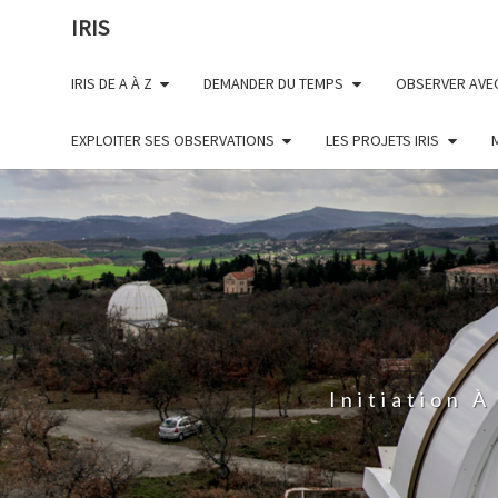
Skip
IRIS
to
content
IRIS DE A À Z
DEMANDER DU TEMPS
OBSERVER AVEC
EXPLOITER SES OBSERVATIONS
LES PROJETS IRIS
Initiation 