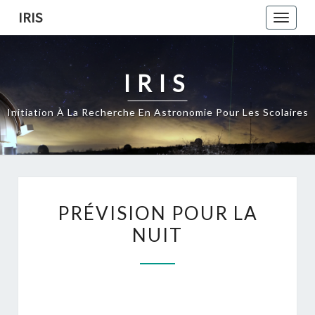
Skip
IRIS
Toggle
to
naviga
content
IRIS
Initiation À La Recherche En Astronomie Pour Les Scolaires
PRÉVISION
PRÉVISION POUR LA
POUR
NUIT
LA
NUIT