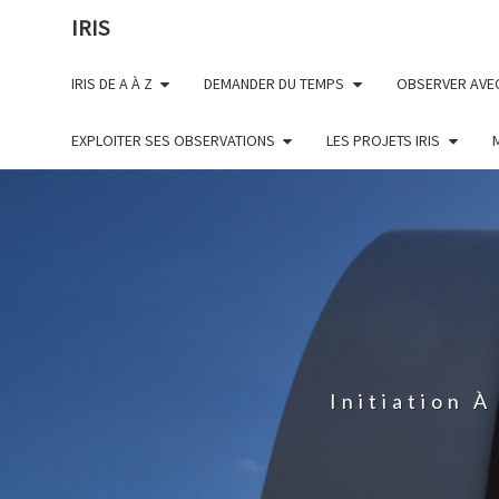
Skip
IRIS
to
content
IRIS DE A À Z
DEMANDER DU TEMPS
OBSERVER AVEC
EXPLOITER SES OBSERVATIONS
LES PROJETS IRIS
Initiation 