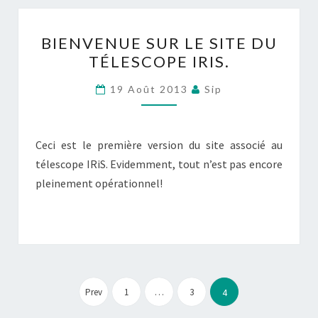
BIENVENUE
BIENVENUE SUR LE SITE DU
SUR
TÉLESCOPE IRIS.
LE
SITE
19 Août 2013
Sip
DU
TÉLESCOPE
IRIS.
Ceci est le première version du site associé au
télescope IRiS. Evidemment, tout n’est pas encore
pleinement opérationnel!
Pagination
des
Prev
1
…
3
4
publications