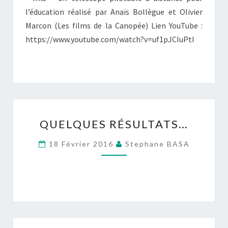
l’éducation réalisé par Anaïs Bollègue et Olivier
Marcon (Les films de la Canopée) Lien YouTube :
https://www.youtube.com/watch?v=uf1pJCIuPtI
QUELQUES
QUELQUES RÉSULTATS…
RÉSULTATS…
18 Février 2016
Stephane BASA