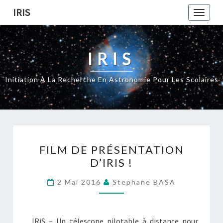
Skip
IRIS
Toggle
to
naviga
content
IRIS
Initiation À La Recherche En Astronomie Pour Les Scolaires
FILM
FILM DE PRÉSENTATION
DE
D’IRIS !
PRÉSENTATION
D’IRIS
2 Mai 2016
Stephane BASA
!
IRiS – Un télescope pilotable à distance pour