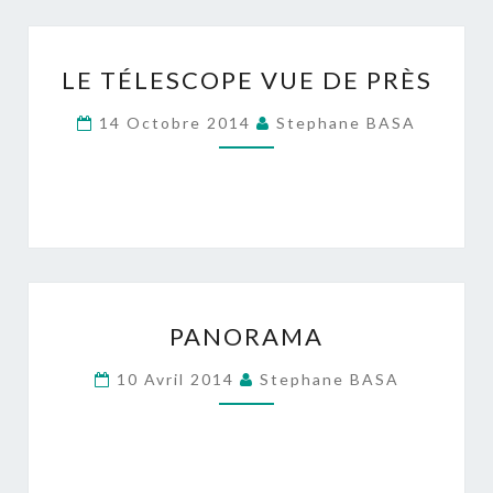
LE
LE TÉLESCOPE VUE DE PRÈS
TÉLESCOPE
VUE
14 Octobre 2014
Stephane BASA
DE
PRÈS
PANORAMA
PANORAMA
10 Avril 2014
Stephane BASA