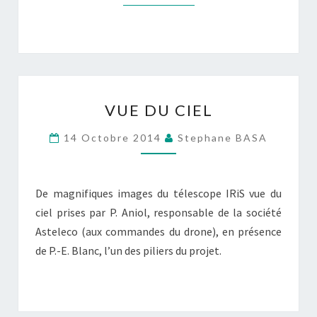
VUE
VUE DU CIEL
DU
CIEL
14 Octobre 2014
Stephane BASA
De magnifiques images du télescope IRiS vue du
ciel prises par P. Aniol, responsable de la société
Asteleco (aux commandes du drone), en présence
de P.-E. Blanc, l’un des piliers du projet.