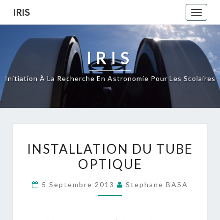
Skip
IRIS
Toggle
to
naviga
content
IRIS
Initiation À La Recherche En Astronomie Pour Les Scolaires
INSTALLATION
INSTALLATION DU TUBE
DU
OPTIQUE
TUBE
OPTIQUE
5 Septembre 2013
Stephane BASA