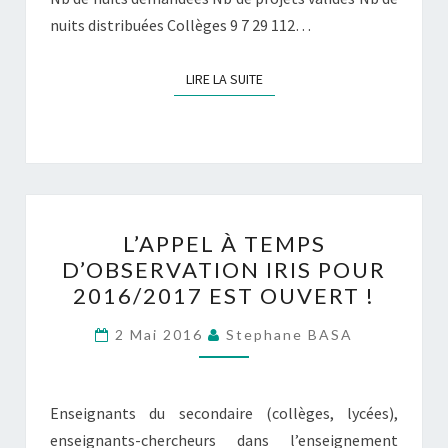
nuits distribuées Collèges 9 7 29 112…
LIRE LA SUITE
LIRE LA SUITE
L’APPEL
L’APPEL À TEMPS
À
D’OBSERVATION IRIS POUR
TEMPS
2016/2017 EST OUVERT !
D’OBSERVATION
IRIS
2 Mai 2016
Stephane BASA
POUR
2016/2017
EST
Enseignants du secondaire (collèges, lycées),
OUVERT
enseignants-chercheurs dans l’enseignement