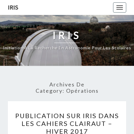
Skip
IRIS
Toggle
to
naviga
content
IRIS
Initiation À La Recherche En Astronomie Pour Les Scolaires
Archives De
Category:
Opérations
PUBLICATION
PUBLICATION SUR IRIS DANS
SUR
LES CAHIERS CLAIRAUT –
IRIS
HIVER 2017
DANS