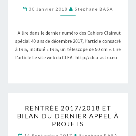
LES
30 Janvier 2018
Stephane BASA
CAHIERS
CLAIRAUT
–
A lire dans le dernier numéro des Cahiers Clairaut
HIVER
spécial 40 ans de décembre 2017, l’article consacré
2017
à IRiS, intitulé « IRiS, un télescope de 50 cm ». Lire
l’article Le site web du CLEA : http://clea-astro.eu
RENTRÉE
RENTRÉE 2017/2018 ET
2017/2018
BILAN DU DERNIER APPEL À
ET
PROJETS
BILAN
DU
14 Septembre 2017
Stephane BASA