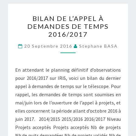
BILAN
BILAN DE L’APPEL À
DE
DEMANDES DE TEMPS
L’APPEL
2016/2017
À
DEMANDES
20 Septembre 2016
Stephane BASA
DE
TEMPS
2016/2017
En attendant le planning définitif d’observations
pour 2016/2017 sur IRiS, voici un bilan du dernier
appel à demandes de temps sur le télescope. Pour
rappel, les demandes de temps sont soumises en
mai/juin lors de l’ouverture de l’appel à projets, et
elles concernent la période allant d’octobre 2016 à
juin 2017. 2014/2015 2015/2016 2016/2017 Niveau
Projets acceptés Projets acceptés Nb de projets
Nb de nuits demandées Nb de projets validés Nb de