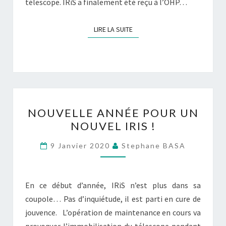
télescope. IRiS a finalement été reçu à l’OHP…
LIRE LA SUITE
LIRE LA SUITE
NOUVELLE
NOUVELLE ANNÉE POUR UN
ANNÉE
NOUVEL IRIS !
POUR
UN
9 Janvier 2020
Stephane BASA
NOUVEL
IRIS
!
En ce début d’année, IRiS n’est plus dans sa
coupole… Pas d’inquiétude, il est parti en cure de
jouvence. L’opération de maintenance en cours va
provoquer l’immobilisation du télescope pendant