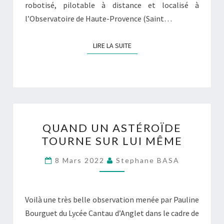
robotisé, pilotable à distance et localisé à
l’Observatoire de Haute-Provence (Saint…
LIRE LA SUITE
LIRE LA SUITE
QUAND
QUAND UN ASTÉROÏDE
UN
TOURNE SUR LUI MÊME
ASTÉROÏDE
TOURNE
8 Mars 2022
Stephane BASA
SUR
LUI
MÊME
Voilà une très belle observation menée par Pauline
Bourguet du Lycée Cantau d’Anglet dans le cadre de