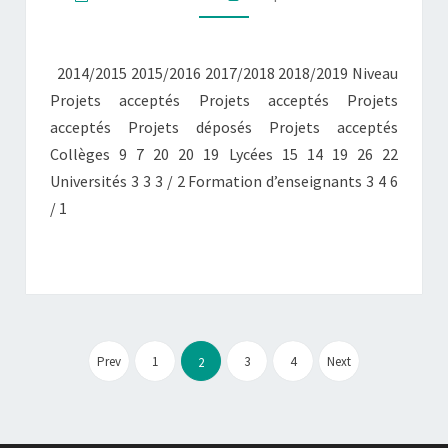
TEMPS
D’OBSERVATION
2018/2019
2014/2015 2015/2016 2017/2018 2018/2019 Niveau
Projets acceptés Projets acceptés Projets
acceptés Projets déposés Projets acceptés
Collèges 9 7 20 20 19 Lycées 15 14 19 26 22
Universités 3 3 3 / 2 Formation d’enseignants 3 4 6
/ 1
Pagination
des
Prev
1
3
4
Next
2
publications