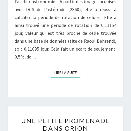
l’atelier astronomie. A partir des images acquises
avec IRIS de l’astéroïde (2860), elle a réussi à
calculer la période de rotation de celui-ci. Elle a
ainsi trouvé une période de rotation de 0,11154
jour, valeur qui est très proche de celle trouvée
dans une base de données (site de Raoul Behrend),
soit 0,11095 jour. Cela fait un écart de seulement
0,5%, de…
LIRE LA SUITE
LIRE LA SUITE
UNE
UNE PETITE PROMENADE
PETITE
DANS ORION
PROMENADE