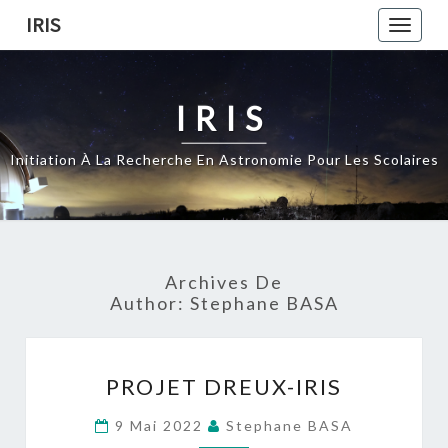
Skip
IRIS
Toggle
to
naviga
content
IRIS
Initiation À La Recherche En Astronomie Pour Les Scolaires
Archives De
Author:
Stephane BASA
PROJET
PROJET DREUX-IRIS
DREUX-
IRIS
9 Mai 2022
Stephane BASA