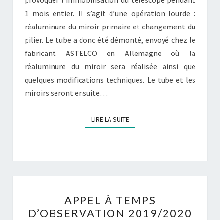
1 mois entier. Il s’agit d’une opération lourde :
réaluminure du miroir primaire et changement du
pilier. Le tube a donc été démonté, envoyé chez le
fabricant ASTELCO en Allemagne où la
réaluminure du miroir sera réalisée ainsi que
quelques modifications techniques. Le tube et les
miroirs seront ensuite…
LIRE LA SUITE
LIRE LA SUITE
APPEL
APPEL À TEMPS
À
D’OBSERVATION 2019/2020
TEMPS