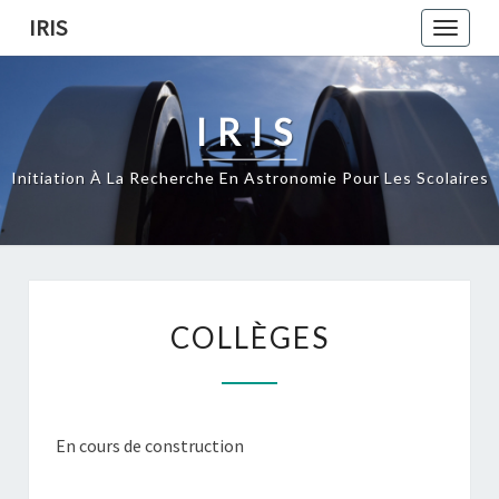
Skip
IRIS
Toggle
to
naviga
content
IRIS
Initiation À La Recherche En Astronomie Pour Les Scolaires
COLLÈGES
COLLÈGES
En cours de construction