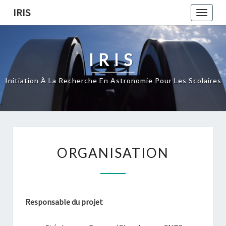
Skip
IRIS
Toggle
to
naviga
content
IRIS
Initiation À La Recherche En Astronomie Pour Les Scolaires
ORGANISATION
ORGANISATION
Responsable du projet